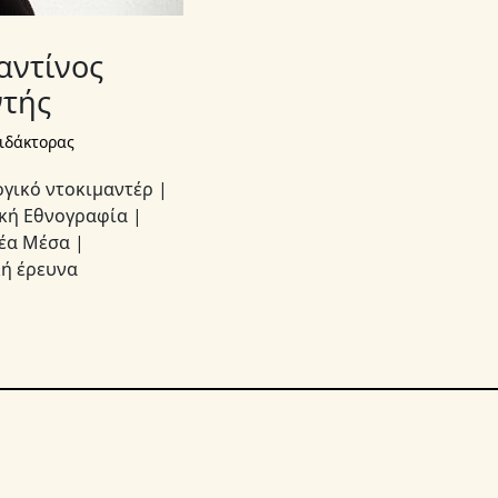
αντίνος
ντής
ιδάκτορας
γικό ντοκιμαντέρ |
κή Εθνογραφία |
έα Μέσα |
ή έρευνα