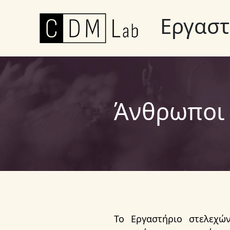
Μετάβαση
Εργαστ
στο
περιεχόμενο
Άνθρωποι
Το Εργαστήριο στελεχών