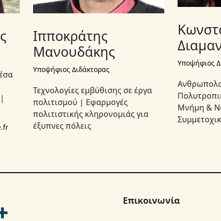
Κωνστ
ς
Ιπποκράτης
Διαμα
Μανουδάκης
Υποψήφιος Δ
Υποψήφιος Διδάκτορας
έσα
Ανθρωπολο
Τεχνολογίες εμβύθισης σε έργα
Πολυτροπι
 |
πολιτισμού | Εφαρμογές
Μνήμη & Ν
πολιτιστικής κληρονομιάς για
Συμμετοχικ
έξυπνες πόλεις
.fr
Επικοινωνία