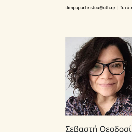
|
dimpapachristou@uth.gr
Ιστότ
Σεβαστή Θεοδοσ