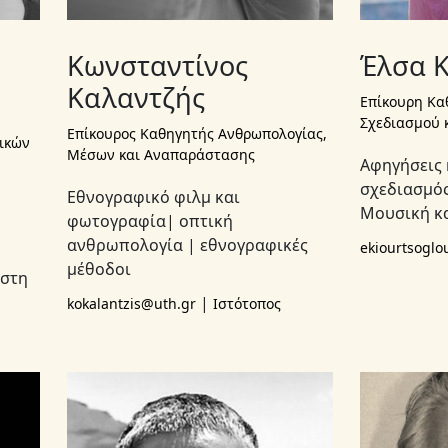
Κωνσταντίνος
Έλσα 
Καλαντζής
Επίκουρη Κα
Σχεδιασμού 
Επίκουρος Καθηγητής Ανθρωπολογίας,
ικών
Μέσων και Αναπαράστασης
Αφηγήσεις 
σχεδιασμός
Εθνογραφικό φιλμ και
Μουσική κα
φωτογραφία| οπτική
ανθρωπολογία | εθνογραφικές
ekiourtsogl
μέθοδοι
ήστη
|
kokalantzis@uth.gr
Ιστότοπος