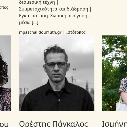
διαμεσική τέχνη |
οπος
Συμμετοχικότητα και διάδραση |
Eγκατάσταση: Χωρική αφήγηση –
μέσω […]
|
mpaschalidou@uth.gr
Ιστότοπος
Ορέστης Πάγκαλος
Ισμήνη
ίου