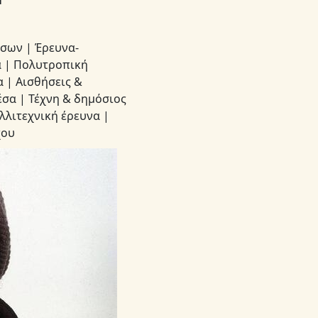
σων | Έρευνα-
α | Πολυτροπική
 | Αισθήσεις &
σα | Τέχνη & δημόσιος
λλιτεχνική έρευνα |
χου