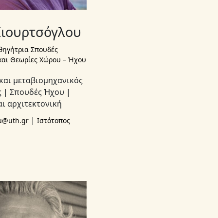
Κιουρτσόγλου
θηγήτρια Σπουδές
και Θεωρίες Χώρου – Ήχου
και μεταβιομηχανικός
 | Σπουδές Ήχου |
ι αρχιτεκτονική
|
ou@uth.gr
Ιστότοπος