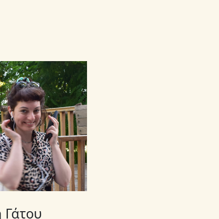
 Γάτου